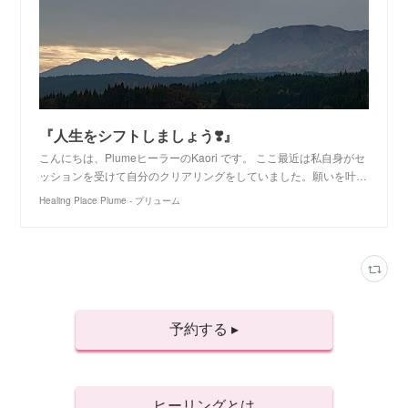
『人生をシフトしましょう❣️』
こんにちは、PlumeヒーラーのKaori です。 ここ最近は私自身がセ
ッションを受けて自分のクリアリングをしていました。願いを叶…
Healing Place Plume - プリューム
予約する ▸
ヒーリングとは