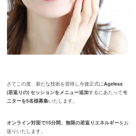
さてこの度、新たな技術を習得し今後正式に
Ageless
(若返りの) セッションをメニュー追加
するにあたって
モ
ニターを5名様募集
いたします。
オンライン対面で15分間、無限の若返りエネルギー
をお
送りいたします。