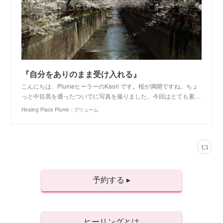
『自分をありのまま受け入れる』
こんにちは、PlumeヒーラーのKaori です。桜が満開ですね。ちょ
っと中目黒を通ったついでに写真を撮りました。今回はとても素…
Healing Place Plume - プリューム
予約する ▸
ヒーリングとは