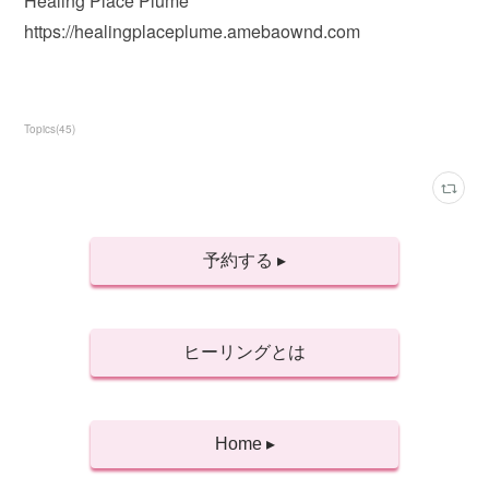
Healing Place Plume
https://healingplaceplume.amebaownd.com
Topics
(
45
)
予約する ▸
ヒーリングとは
Home ▸