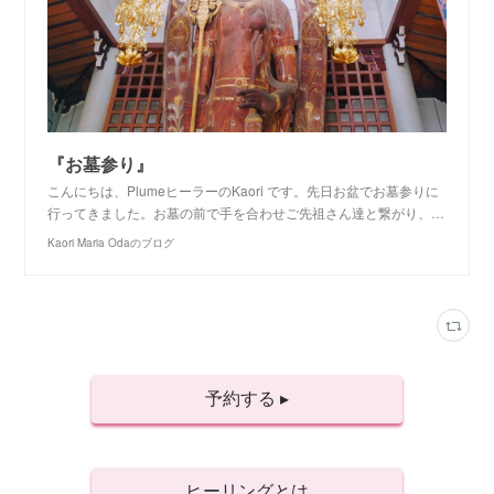
『お墓参り』
こんにちは、PlumeヒーラーのKaori です。先日お盆でお墓参りに
行ってきました。お墓の前で手を合わせご先祖さん達と繋がり、…
Kaori Maria Odaのブログ
予約する ▸
ヒーリングとは